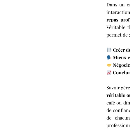
Dans un en
interactio
repas prof
Véritable 
permet de :
Créer d
Mieux c
Négocie
Conclure
Savoir gére
véritable 
café ou dîn
de confianc
de chacun
professio