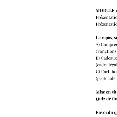
MODULE 1 
Présentatio
Présentatio
Le repas, 
A) Compren
(Fonctions 
B) Cadeaux 
(cadre léga
C) L’art du
(protocole,
Mise en si
Quiz de fi
Envoi du q