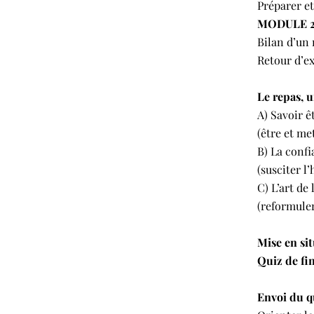
Préparer et
MODULE 2
Bilan d’un 
Retour d’e
Le repas, u
A) Savoir ê
(être et met
B) La confi
(susciter l
C) L’art de
(reformuler
Mise en si
Quiz de fi
Envoi du q