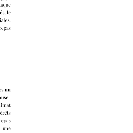
haque
s, le
ales.
repas
ors
un
pause-
climat
érêts
repas
à une