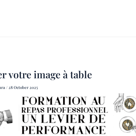
ACCUEIL
À PROPOS
FO
r votre image à table
mra
/
28 October 2025