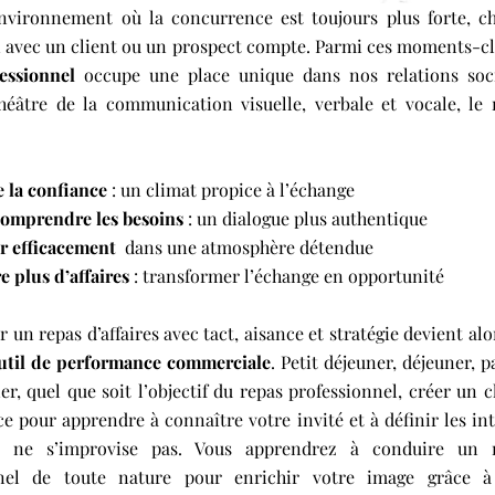
vironnement où la concurrence est toujours plus forte, c
n avec un client ou un prospect compte. Parmi ces moments-clé
essionnel
occupe une place unique dans nos relations soci
théâtre de la communication visuelle, verbale et vocale, le 
e la confiance
: un climat propice à l’échange
omprendre les besoins
: un dialogue plus authentique
r efficacement
dans une atmosphère détendue
 plus d’affaires
: transformer l’échange en opportunité
r un repas d’affaires avec tact, aisance et stratégie devient al
outil de performance commerciale
. Petit déjeuner, déjeuner, 
er, quel que soit l’objectif du repas professionnel, créer un 
e pour apprendre à connaître votre invité et à définir les int
 ne s’improvise pas. Vous apprendrez à conduire un 
nnel de toute nature pour enrichir votre image grâce 